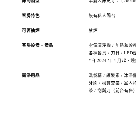
床的類型
半雙人床尺寸：1,200m
客房特色
設有私人陽台
可否抽煙
禁煙
客房設備・備品
空氣清淨機 / 加熱和冷卻 
各種餐具 / 刀具 / LE
*自 2024 年 4 月
衛浴用品
洗髮精 / 護髮素 / 沐浴露
牙刷 / 棉質套裝 / 室內
茶 / 刮鬍刀（前台有售）