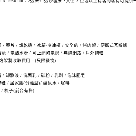
m x 1950mm：2張床+1張沙發床 *入住 3 位或以上房客的客房可提
/ 藥片 / 烘乾機 / 冰箱-冷凍櫃 / 安全的 / 烤肉架 / 便攜式瓦斯爐
D燈籠 / 電熱水壺 / 可上網的電視 / 無線網路 / 戶外拖鞋
起，燒烤架將收取費用。(只限餐食)
 / 卸妝液 / 洗面乳 / 碳粉 / 乳劑 / 泡沫肥皂
拖鞋 / 居家服(分離型)/ 礦泉水 / 咖啡
/ 梳子(前台有售)