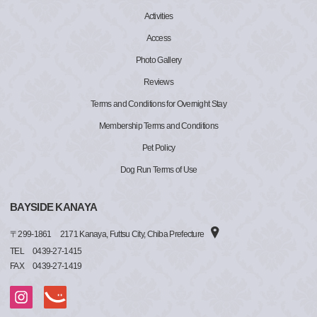
Activities
Access
Photo Gallery
Reviews
Terms and Conditions for Overnight Stay
Membership Terms and Conditions
Pet Policy
Dog Run Terms of Use
BAYSIDE KANAYA
〒
299-1861
2171 Kanaya, Futtsu City, Chiba Prefecture
TEL
0439-27-1415
FAX
0439-27-1419