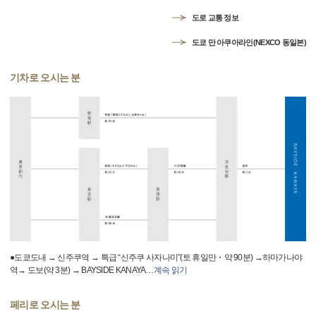
도로 교통 정보
도쿄 만 아쿠아라인(NEXCO 동일본)
기차로 오시는 분
●도쿄도내 → 신주쿠역 → 특급 “신주쿠 사자나미”(토 휴일만・약 90분) →하마가나야
역→ 도보(약 3분) → BAYSIDE KANAYA
…
계속 읽기
페리로 오시는 분