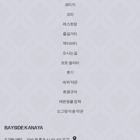
코티지
요리
레스토랑
즐길거리
액티비티
오시는 길
포토 갤러리
후기
숙박 약관
회원규약
애완동물 정책
도그랑 이용 약관
BAYSIDE KANAYA
〒
299-1861
치바 현 훗츠 시 카나야 2171