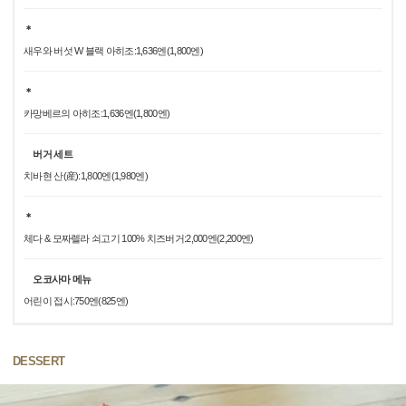
＊
새우와 버섯 W 블랙 아히조:1,636엔(1,800엔)
＊
카망베르의 아히조:1,636엔(1,800엔)
버거 세트
치바현 산(産):1,800엔(1,980엔)
＊
체다 & 모짜렐라 쇠고기 100% 치즈버거:2,000엔(2,200엔)
오코사마 메뉴
어린이 접시:750엔(825엔)
DESSERT