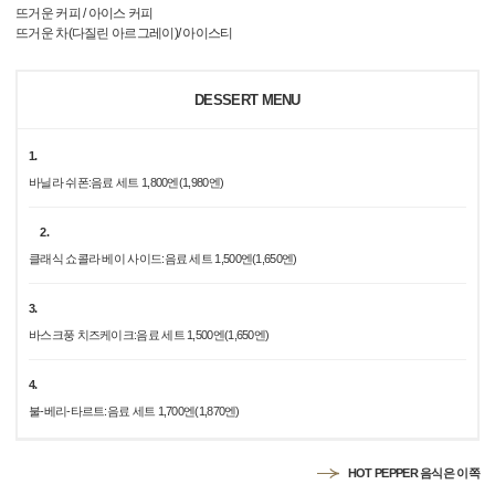
뜨거운 커피 / 아이스 커피
뜨거운 차(다질린 아르그레이)/ 아이스티
DESSERT MENU
1.
바닐라 쉬폰:음료 세트 1,800엔(1,980엔)
2.
클래식 쇼콜라 베이 사이드:음료 세트 1,500엔(1,650엔)
3.
바스크풍 치즈케이크:음료 세트 1,500엔(1,650엔)
4.
불-베리-타르트:음료 세트 1,700엔(1,870엔)
HOT PEPPER 음식은 이쪽