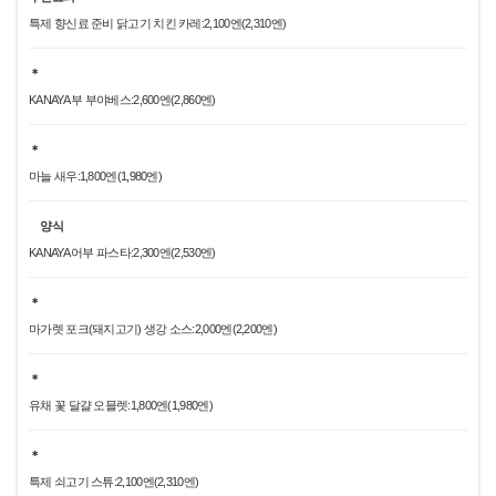
특제 향신료 준비 닭고기 치킨 카레:2,100엔(2,310엔)
＊
KANAYA 부 부야베스:2,600엔(2,860엔)
＊
마늘 새우:1,800엔(1,980엔)
양식
KANAYA 어부 파스타:2,300엔(2,530엔)
＊
마가렛 포크(돼지고기) 생강 소스:2,000엔(2,200엔)
＊
유채 꽃 달걀 오믈렛:1,800엔(1,980엔)
＊
특제 쇠고기 스튜:2,100엔(2,310엔)