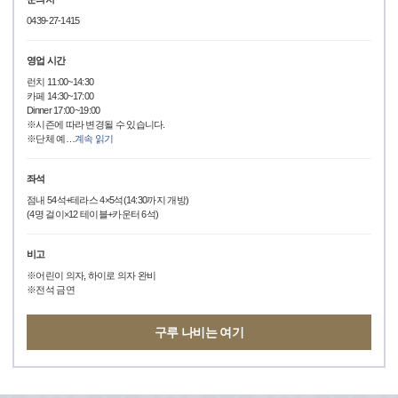
0439-27-1415
영업 시간
런치 11:00~14:30
카페 14:30~17:00
Dinner 17:00~19:00
※시즌에 따라 변경될 수 있습니다.
※단체 예
…
계속 읽기
좌석
점내 54석+테라스 4×5석(14:30까지 개방)
(4명 걸이×12 테이블+카운터 6석)
비고
※어린이 의자, 하이로 의자 완비
※전석 금연
구루 나비는 여기